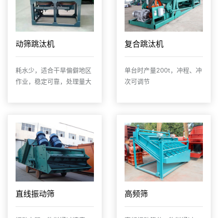
动筛跳汰机
复合跳汰机
耗水少，适合干旱偏僻地区
单台时产量200t，冲程、冲
作业，稳定可靠，处理量大
次可调节
直线振动筛
高频筛