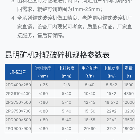
出料粒度可方便地进行调节，满足用户不同时期的不
同需求，辊缝可调范围为1mm-25mm；
全系列辊式破碎机做工精良、老牌昆明辊式破碎机厂
家直销，设备厂内现货可考察，质量有保证，厂家直
接服务，售后有保障。
昆明矿机对辊破碎机规格参数表
进料粒度
出料粒度
生产能力
电机功率
重量
规格型号
(mm)
(mm)
(t/h)
(kw)
(t)
2PG400×250
＜25
2-8
5-40
5.5×2
1800
2PG610×400
＜60
5-40
10-40
15×2
4350
2PG750×500
＜80
5-40
12-45
18.5×2
12000
2PG750×700
＜80
5-40
15-50
22×2
13200
2PG900×500
＜80
5-40
18-55
22×2
16500
2PG900×900
＜80
5-40
20-60
37×2
18000