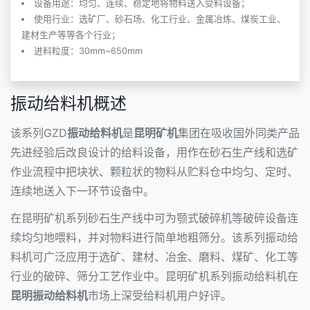
设备用途：均匀、连续、稳定地将物料送入受料设备；
使用行业：选矿厂、砂石场、化工行业、金属冶炼、煤炭工业、
建材生产等等各个行业；
进料粒度：30mm~650mm
振动给料机概述
该系列GZD
振动给料机
是
昆明矿机
集团在吸收国外同类产品
先进经验后改良设计的给料设备，用作在
砂石生产线
和选矿
作业流程中把块状、颗粒状的物料从贮料仓中均匀、定时、
连续地送入下一环节设备中。
在昆明矿机系列砂石生产线中可为
颚式破碎机
等破碎设备连
续均匀地喂料，并对物料进行简单地粗筛分。该系列
振动给
料机
可广泛应用于选矿、建材、冶金、磨料、煤矿、化工等
行业的破碎、筛分工艺作业中。
昆明矿机
系列
振动给料机
在
昆明振动给料机
市场上深受给料机用户好评。