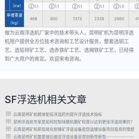
（kw）
②1.1
②1.1
②1.1
②1.1
②1.5
②
单槽重量
468
600
1373
2338
2660
4
（kg）
做为云南浮选机厂家中的技术带头人，昆明矿机为昆明浮选
机用户提供全方位技术咨询和工艺设计服务，整套选铜工
艺、选铅锌矿工艺、选赤铁矿工艺、选褐铁矿工艺，已经得
到广大用户的肯定。欢迎来电咨询。
SF浮选机相关文章
云南昆明矿机精准配伍浮选药剂提升浮选技术指标
昆明浮选机专家是如何控制球磨机磨矿粒度以达到更佳浮选效果的？
云南昆明矿机新型硫化铜镍矿浮选设备是您选镍设备项目投资的理想选
云南昆明矿机整套锡石细泥浮选设备采用创新性新型------------------