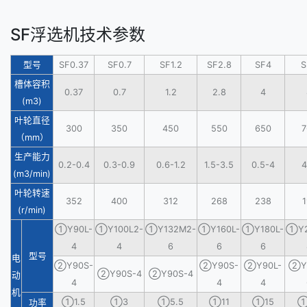
SF浮选机技术参数
型号
SF0.37
SF0.7
SF1.2
SF2.8
SF4
S
槽体容积
0.37
0.7
1.2
2.8
4
(m3)
叶轮直径
300
350
450
550
650
7
（mm）
生产能力
0.2-0.4
0.3-0.9
0.6-1.2
1.5-3.5
0.5-4
4
(m3/min)
叶轮转速
352
400
312
268
238
1
(r/min)
①Y90L-
①Y100L2-
①Y132M2-
①Y160L-
①Y180L-
①Y2
4
4
6
6
6
型号
电
②Y90S-
②Y90S-
②Y90L-
②Y1
②Y90S-4
②Y90S-4
动
4
4
4
机
①1.5
①3
①5.5
①11
①15
①
功率