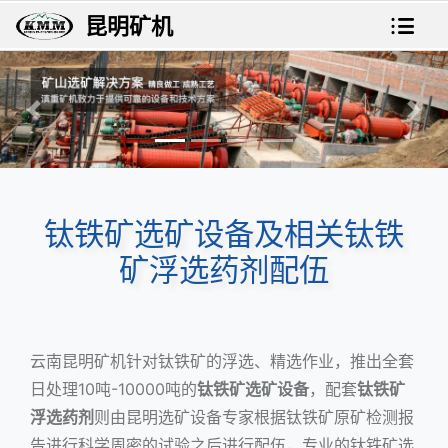
昆明矿机
上一张
下一
钛铁矿选矿设备及相关钛铁
矿浮选药剂配伍
云南昆明矿机针对钛铁矿的浮选、精选作业，推出全套
日处理10吨-10000吨的
钛铁矿选矿设备
，配套
钛铁矿
浮选药剂
则由昆明选矿设备专家根据钛铁矿原矿检测报
告进行科学周密的试验之后进行配伍，专业的钛铁矿选