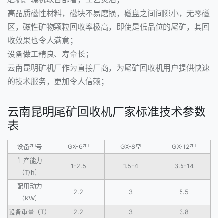
高品质磁性材料，磁块不易磨损，磁盘之间间隙小，无零磁
区，磁性矿物颗粒回收率极高，即使是低品位的尾矿，其回
收效果也令人满意；
设备做工精良、寿命长；
云南昆明矿机厂作为直接厂商，为尾矿回收机用户提供快速
的技术服务，更加令人信赖；
云南昆明尾矿回收机厂家标准技术参数
表
设备型号
GX-6型
GX-8型
GX-12型
生产能力
1-2.5
1.5-4
3.5-14
（T/h）
配用动力
2.2
3
5.5
（KW）
设备重量（T）
2.2
3
3.8