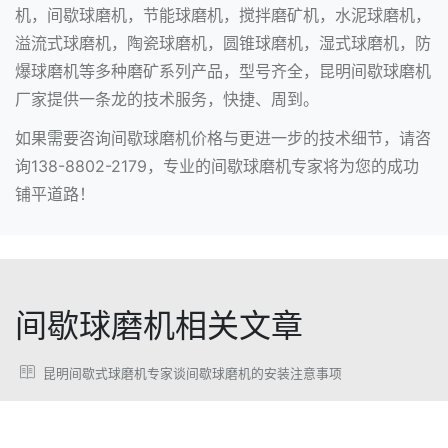
机，间歇球磨机，节能球磨机，搅拌磨矿机，
水泥球磨机
，
溢流式球磨机，陶瓷球磨机，圆锥球磨机，湿式球磨机，防
爆球磨机等多种磨矿系列产品，型号齐全，昆明间歇球磨机
厂家提供一条龙的技术服务，快捷、周到。
如果需要咨询间歇球磨机价格与更进一步的技术细节，请咨
询138-8802-2179，专业的间歇球磨机专家将为您的成功
铺平道路！
间歇球磨机相关文章
昆明间歇式球磨机专家谈间歇球磨机的安装注意事项