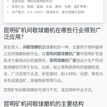
主要用途：物料研磨制粉作业；
应用行业：陶瓷、玻璃、水泥、建材、化肥、选矿等等；
生产能力：0.5～50t/h（常规型号，更大规格可定制）
昆明矿机间歇球磨机在哪些行业得到广
泛应用？
顾名思义，
间歇球磨机
是
球磨机
的一种，主要用于物料破碎
之后的细磨制粉作业。在
昆明间歇球磨机厂家
中昆明矿机是
技术力量相对比较雄厚的，
昆明球磨机厂家
组设计生产的
间
歇球磨机
可用于长石、石英、粘土等陶瓷原料的细磨和混
合，广泛应用于水泥、新型建材、耐火材料、化肥、黑色与
有色金属选矿、玻璃陶瓷等等行业。
昆明矿机间歇球磨机可进行干式、湿式两种作业方式。
昆明矿机间歇球磨机的主要结构