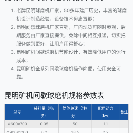
老牌昆明球磨机厂家，50多年建厂历史，丰富的球磨
机设计制造经验，设备技术毋庸置疑；
昆明间歇球磨机厂家直销，厂内现货可随时参观，后
期服务由厂家直接提供，免除中间相互推诿，切实把
服务做到更好，让用户用得舒心；
昆明矿机间歇球磨机节能设计，有效降低用户的运行
成本；
昆明矿机全系列间歇球磨机操作简便，使用安全可
靠。
昆明矿机间歇球磨机规格参数表
装料量（吨/
筒体转速（转/
配用动力
型号
备注
次）
分）
（kw）
Φ600×700
0.05
50
1.1
Φ900×1200
0.2
38.5
2.2