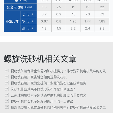
产量（t/h）
3-10
5-20
10-30
30-50
50-80
配套电动机（kw）
5.5
7.5
11
15
22
长（m）
6.2
6.2
7.3
7.3
7.3
外型尺寸
宽（m）
0.67
0.8
1.25
1.44
1.85
高（m）
1.3
1.5
2.2
2.4
2.8
螺旋洗砂机相关文章
昆明洗矿机专业企业昆明矿机提供几个排除洗矿机电机故障的方法
昆明洗石机厂家告诉您如何选购洗石机
昆明洗石机厂家为您提供一条龙的洗石设备技术服务
洗砂机作业效果不好洗砂洗不净是什么原因？
云南球磨机技术专家谈谈球磨机磨矿细度的重要意义
昆明矿机碎石机专家给询价用户的一点建议
螺旋洗砂机和轮式洗砂机的区别有哪些？昆明矿机系列专家谈之二