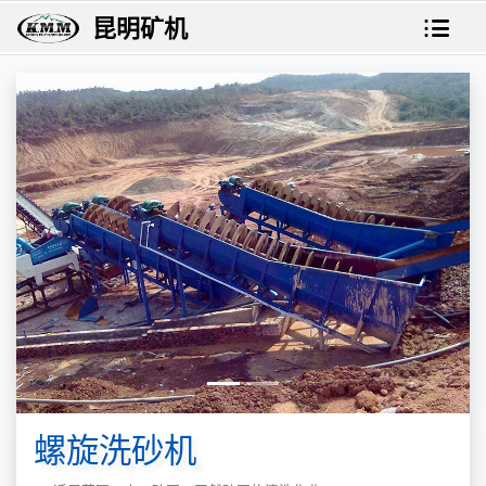
昆明矿机
螺旋洗砂机