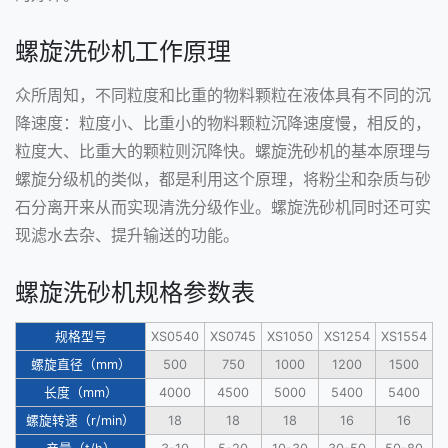
螺旋洗砂机工作原理
众所周知，不同粒度和比重的物料颗粒在液体具有不同的沉
降速度：粒度小、比重小的物料颗粒沉降速度慢，相反的，
粒度大、比重大的颗粒则沉降快。
螺旋洗砂机
的基本原理与
螺旋分级机
的类似，都是利用这个原理，将粉尘和杂质与砂
石分离开来从而实现清洗分级作业。螺旋洗砂机同时还可实
现滤水去杂、提升输送的功能。
螺旋洗砂机规格参数表
规格型号
XS0540
XS0745
XS1050
XS1254
XS1554
螺旋直径（mm）
500
750
1000
1200
1500
长度（mm）
4000
4500
5000
5400
5400
螺旋转速（r/min）
18
18
18
16
16