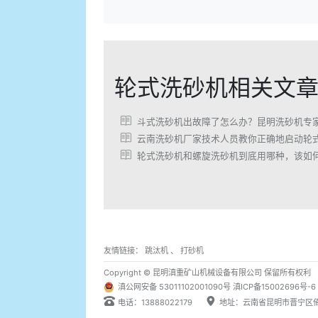
轮式洗砂机相关文
斗式洗砂机出故障了怎么办？昆明洗砂机专
云南洗砂机厂家技术人员教你正确地启动轮
轮式洗砂机和螺旋洗砂机到底用哪种，该如
友情链接：
跳汰机
、
打砂机
Copyright © 昆明滇重矿山机械设备有限公司 保留所有权利
滇公网安备 53011102001090号
滇ICP备15002696号-6
电话：13888022179
地址：云南省昆明市晋宁区