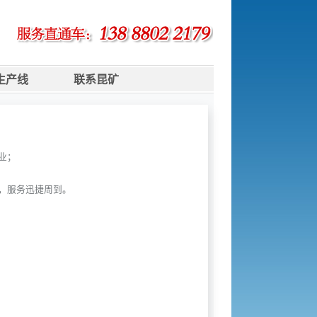
生产线
联系昆矿
业；
，服务迅捷周到。