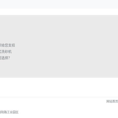
章
家给您支招
式洗砂机
何选择？
网站首
倚阳路工业园区