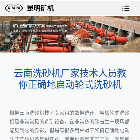
昆明矿机
上一张
下一
云南洗砂机厂家技术人员教
你正确地启动轮式洗砂机
根据
云南洗砂机
技术专家组的数据统计，虽然
轮式洗砂
机
是非常常见的
选矿设备
，在非常多的砂石生产现场都
能见到它的身影，但是有很多用户对于如何正确地启动
斗式洗砂机不是很在意，或者说不是非常了解，就是那