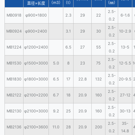
（m3）
（t）
（㎜）
直径×长度
2.5-
MB0918
φ900×1800
2.3
29
22
6-1.6
0.2
2.5-
MB0924
φ900×2400
3.1
29
30
10-2.9
0.2
2.5-
MB1224
φ1200×2400
6.5
27
55
13-5
0.2
2.5-
MB1530
φ1500×3000
5.0
8
23
75
12-5.5
1
0.2
2.5-
MB1830
φ1800×3000
6.5
17
22.8
132
20-9.5
0.2
2.5-
MB2122
φ2100×2200
6.7
18
20.9
160
27-12
0.2
2.5-
MB2130
φ2100×3000
9.2
25
20.9
160
30-13
0.2
2.5-
35-
MB2136
φ2100×3600
11.0
28
20.9
200
0.2
14.8