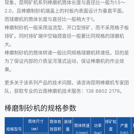
现象，昆明矿机系列棒磨机筒体长度与直径比一般为1.5～
2.0，且棒磨制砂机端盖上的衬板内表面设计为垂直平面。
而球磨机的筒体长度与直径比一般稍大于1。
棒磨制砂机一般采用溢流型、开口型排矿，而不采用格子板
排矿。同时排矿端中空轴颈直径一般要比同规格的球磨机
大。
棒磨制砂机的筒体转速一般比同规格球磨机转速低，目的是
为了保证内部的介质呈泻落式运动，保证棒磨机的作业效
果。
更多关于该系列产品的技术问题，请咨询昆明棒磨机专家团
队，获取专业的云南棒磨机技术服务：138 8802 2179。
棒磨制砂机的规格参数
筒体尺寸
筒体有
装球
排矿粒
筒体转速
功率
产量
(㎜）
规格型号
效容积
量
度
（r/min）
（kw）
（t/h）