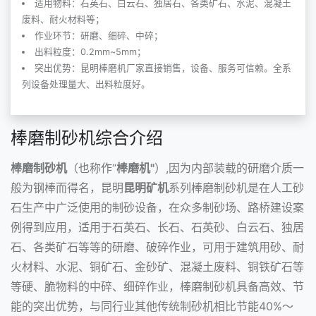
适用物料：石英石、白云石、独居石、各类矿石、水泥、混凝土
废料、耐火材料等；
作业环节：研磨、细碎、中碎；
出料粒度：0.2mm~5mm；
突出优势：昆明棒磨机厂家直接销售，设备、服务可信赖。全系
列设备处理量大、出料粒度好。
棒磨制砂机综合介绍
棒磨制砂机
（也称作“
棒磨机"
）,因为内部装载的研磨介质一
般为钢棒而得名，昆明
昆明矿机
系列
棒磨制砂机
是在人工砂
石生产中广泛使用的制砂设备，在众多制砂场、路桥建设案
例得到应用，适用于石英石、长石、石英砂、白云石、独居
石、各类矿石等等的研磨、破碎作业，可用于建筑用砂、耐
火材料、水泥、铜矿石、金砂矿、混凝土废料、铜铁矿石等
等硬、脆物料的中碎、细碎作业，棒磨
制砂机
具备高效、节
能的突出优势，与同行业其他传统制砂机相比节能40%～