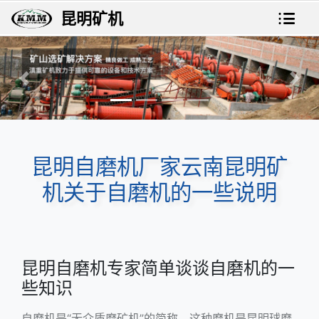
昆明矿机
上一张
下一
昆明自磨机厂家云南昆明矿
机关于自磨机的一些说明
昆明自磨机专家简单谈谈自磨机的一
些知识
自磨机是“无介质磨矿机”的简称，这种磨机是
昆明球磨