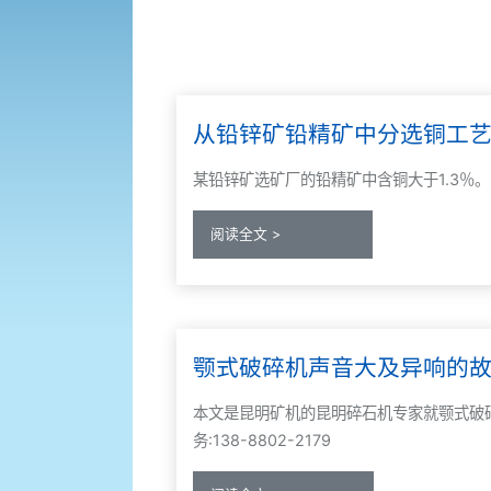
从铅锌矿铅精矿中分选铜工艺的
某铅锌矿选矿厂的铅精矿中含铜大于1.3
阅读全文 >
颚式破碎机声音大及异响的
本文是昆明矿机的昆明碎石机专家就颚式破
务:138-8802-2179