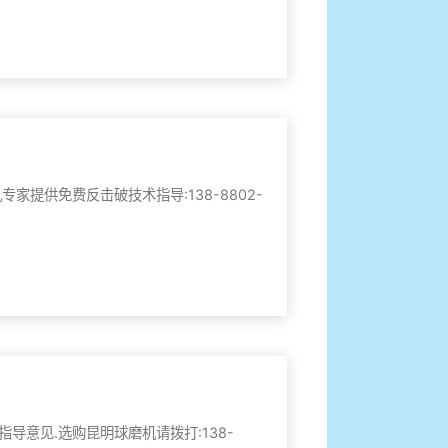
提供免费反击破技术指导:138-8802-
意见.选购昆明球磨机请拨打:138-