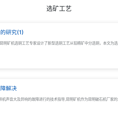
选矿工艺
研究(1)
％。昆明矿机选铜工艺专家设计了新型选铜工艺从铅精矿中分选铜，本文为
故障解决
碎机声音大及异响的故障进行的技术指导,昆明矿机作为昆明破石机厂家的