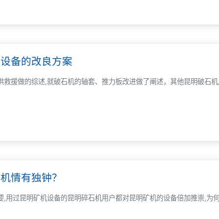
户设备的改良方案
供救援做的综述,就破石机的轴套、推力板改进做了阐述，其他昆明破石
矿机情有独钟？
要,用过昆明矿机设备的昆明碎石机用户都对昆明矿机的设备倍加推崇,为