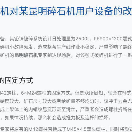
机对某昆明碎石机用户设备的改
其铅锌破碎系统设计日处理量为2500t，PE900x1200
颚式
碎机
小故障频发，造成整条生产线作业不稳定，严重影响了最终
矿机的
昆明破石机
专家到达现场后，对该颚式破碎机进行了一系
的固定方式
M42螺柱、6×M24螺柱的固定方式。但是众所周知，轴套在颚
硬度较大、矿石尺寸较大或者给矿量不够均匀时，该冲击力会尤
成上架体上的内螺纹易变形甚至滑丝，严重者会造成螺柱折断在
，如果情况持续，那么将会造成推力板及连杆的损坏。
家将原有的M42螺柱替换成了M45x4.5双头螺柱，同时将