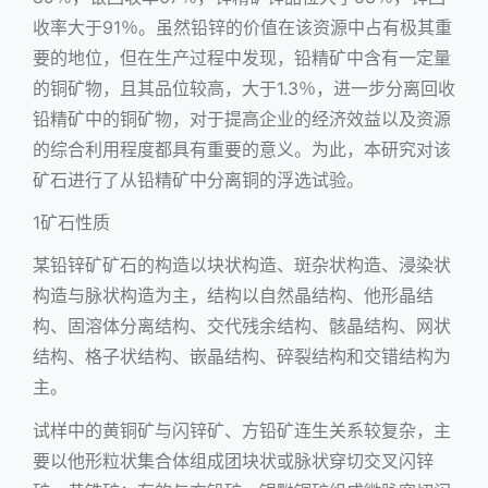
收率大于91％。虽然铅锌的价值在该资源中占有极其重
要的地位，但在生产过程中发现，铅精矿中含有一定量
的铜矿物，且其品位较高，大于1.3％，进一步分离回收
铅精矿中的铜矿物，对于提高企业的经济效益以及资源
的综合利用程度都具有重要的意义。为此，本研究对该
矿石进行了从铅精矿中分离铜的浮选试验。
1矿石性质
某铅锌矿矿石的构造以块状构造、斑杂状构造、浸染状
构造与脉状构造为主，结构以自然晶结构、他形晶结
构、固溶体分离结构、交代残余结构、骸晶结构、网状
结构、格子状结构、嵌晶结构、碎裂结构和交错结构为
主。
试样中的黄铜矿与闪锌矿、方铅矿连生关系较复杂，主
要以他形粒状集合体组成团块状或脉状穿切交叉闪锌