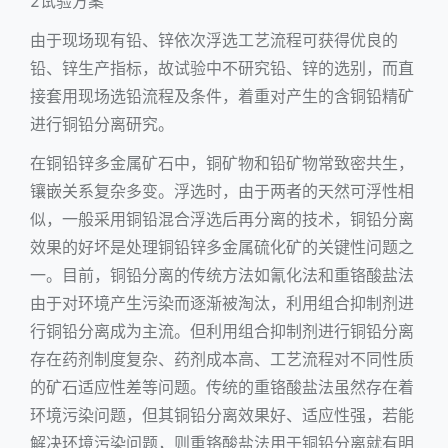
2试验方案
由于现场现有铅、锌依次浮选工艺流程可获得优良的
铅、锌生产指标，故试验中不研究铅、锌的选别，而直
接套用现场选铅流程及条件，着重对产生的含铜铅精矿
进行铜铅分离研究。
在铜铅锌多金属矿石中，铜矿物和铅矿物常致密共生，
镶嵌关系复杂多变。浮选时，由于两者的天然可浮性相
似，一般采用铜铅混合浮选后再分离的技术，铜铅分离
效果的好坏是处理铜铅锌多金属硫化矿的关键性问题之
一。目前，铜铅分离的传统方法如氰化法和重铬酸盐法
由于对环境产生污染而逐渐被淘汰，利用组合抑制剂进
行铜铅分离成为主流。但利用组合抑制剂进行铜铅分离
存在药剂制度复杂、药剂成本高、工艺流程对不同性质
的矿石适应性差等问题。传统的重铬酸盐法虽然存在着
环境污染问题，但其铜铅分离效果好、适应性强，若能
解决环境污染问题，则重铬酸盐法用于铜铅分离就有明