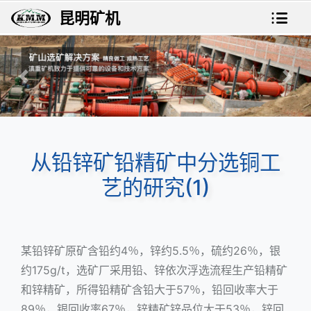
昆明矿机
上一张
下一
从铅锌矿铅精矿中分选铜工
艺的研究(1)
某铅锌矿原矿含铅约4％，锌约5.5％，硫约26％，银
约175g/t，选矿厂采用铅、锌依次浮选流程生产铅精矿
和锌精矿，所得铅精矿含铅大于57％，铅回收率大于
89％，银回收率67％，锌精矿锌品位大于53％，锌回