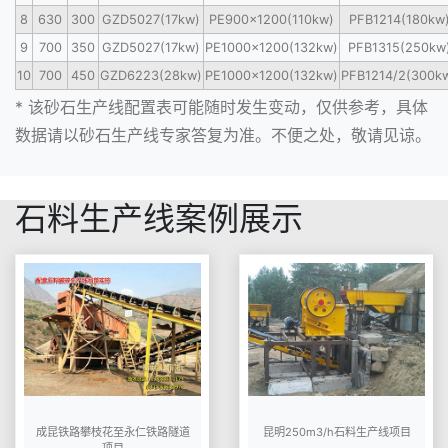
8
630
300
GZD5027(17kw)
PE900×1200(110kw)
PFB1214(180kw
9
700
350
GZD5027(17kw)
PE1000×1200(132kw)
PFB1315(250kw
10
700
450
GZD6223(28kw)
PE1000×1200(132kw)
PFB1214/2(300k
* 该
砂石生产线
配置表可能随时发生变动，仅供参考，具体
数据请以砂石生产线专家答复为准。不便之处，敬请见谅。
石料生产线案例展示
成昆铁路攀枝花至永仁铁路隧道
昆明250m3/h石料生产线项目
项目