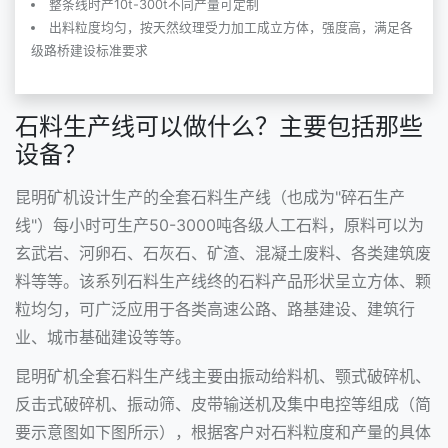
整条线时产10t-300t不同产量可定制
出料粒度均匀，按天然纹理受力加工成立方体，强度高，满足各
级路桥建设标准要求
石料生产线可以做什么？主要包括那些
设备？
昆明矿机设计生产的全套
石料生产线
（也成为"碎石生产
线"）每小时可生产50-3000吨各级人工石料，原料可以为
玄武岩、河卵石、石灰石、矿渣、混凝土废料、各类建筑废
料等等。该系列石料生产线终的石料产品形状呈立方体、颗
粒均匀，可广泛应用于各类高速公路、路基建设、建筑行
业、城市基础建设等等。
昆明矿机全套石料生产线主要由
振动给料机
、
颚式破碎机
、
反击式破碎机
、振动筛、皮带输送机及集中电控等组成（简
要示意图如下图所示），根据客户对石料粒度和产量的具体