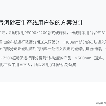
普洱砂石生产线用户做的方案设计
，粗破采用PE900×1200
颚式破碎机
，细破则采用2台PF13
振动给料机
进行粗筛分后送入预筛分，+100mm部分的石块进入
mm的部分与鄂破粗随后的物料一起进入
反击式破碎机
进行细碎，
0×7200振动筛进行筛分得到5种粒度的产品：>500mm（返料
mm（实际工程中用量不大，所以才用了制砂机制备成
网站首