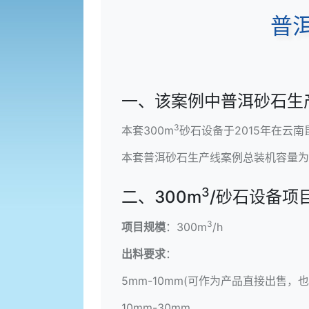
普
一、该案例中普洱砂石生
3
本套300m
砂石设备于2015年在云
本套普洱
砂石生产线
案例总装机容量为
3
二、300m
/砂石设备项
3
项目规模
：300m
/h
出料要求
：
5mm-10mm(可作为产品直接出售，
10mm-30mm