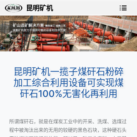
昆明矿机
上一张
下一
昆明矿机一揽子煤矸石粉碎
加工综合利用设备可实现煤
矸石100%无害化再利用
所谓煤矸石，就是在煤炭工业中的开采、洗煤、选煤过
程中被淘汰出来的无用的较硬的黑色石块，这种硬石头