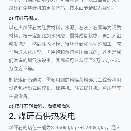
煤矸石免烧砖机的更多产品、技术细节请联系我们。
c) 煤矸石砌块
以过火煤矸石为硅质材料，水泥、石灰、石膏等为钙质
材料，按一定配比加水研磨、搅拌成糊状物，再加入铝
粉发泡剂，然后注入坯模，待坯体硬化后切割加工，成
型后送人蒸压釜，再用饱和蒸汽蒸压而成的；这也是我
们常说的
加气块设备
，其规模可以从年产2万立方～30
万立方不等。
制备煤矸石砌块，需要用到的粉煤灰粉碎加工综合利用
设备包括
颚式破碎机
、球磨机、斗式提升机、蒸压釜等
主要设备。
d) 煤矸石轻骨料、陶瓷和陶粒
2. 煤矸石供热发电
煤矸石的热值一般为3 350kJ/kg～6 280kJ/kg，经人