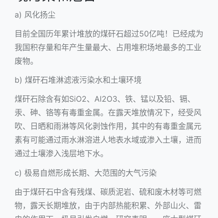
a) 风化扬尘
目前全国历年累计堆放的煤矸石超过50亿吨！已经成为
我国积存量和年产生量最大、占用堆积场地最多的工业
废物。
b) 煤矸石堆淋滤液污染水和土壤环境
煤矸石除含有如SiO2、Al2O3、铁、锰以及铅、镉、
汞、砷、铬等有毒重金属。在露天堆放情况下，经受风
吹、日晒和雨淋等风化剥蚀作用，其中的有毒重金属元
素有可能通过雨水淋溶进人地表水域或渗入土壤，进而
通过土壤渗入浅层地下水。
c) 极易自燃形成长期、大范围的大气污染
由于煤矸石中含有残煤、碳质泥岩、硫和废木材等可燃
物，露天长期堆放，由于内部热能积累、外部山火、雷