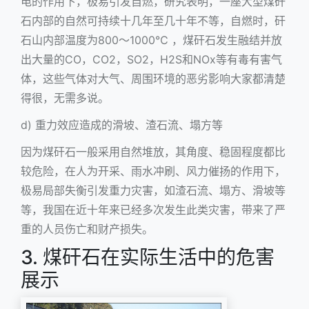
电的作用下，极易引发自燃，研究表明，一座大型煤矸
石内部的自然可持续十几年至几十年不等，自燃时，矸
石山内部温度为800～1000℃ ，煤矸石发生融结并放
出大量的CO，CO2，SO2，H2S和NOx等有毒有害气
体，这些气体对大气、周围环境的恶劣影响大家都清楚
得很，无需多说。
d) 重力效应造成的滑坡、渣石流、塌方等
因为煤矸石一般采用自然堆放，其角度、稳固程度都比
较危险，在人为开采、雨水冲刷、风力催扬的作用下，
极易局部失衡引发重力灾害，如渣石流、塌方、滑坡等
等，我国在近十年来已经多次发生此类灾害，带来了严
重的人员伤亡和财产损失。
3. 煤矸石在实际生活中的危害
展示