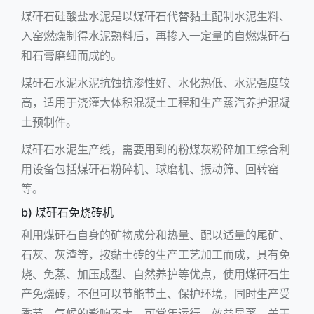
煤矸石硅酸盐水泥是以煤矸石代替黏土配制水泥生料、
入窑燃烧制得水泥熟料后，再掺入一定量的自燃煤矸石
和石膏磨细而成的。
煤矸石水泥水泥抗蚀抗渗性好、水化热低、水泥强度较
高，适用于浇灌大体积混凝土工程和生产蒸汽养护混凝
土预制件。
煤矸石水泥生产线，需要用到的粉煤灰粉碎加工综合利
用设备包括煤矸石粉碎机、
球磨机
、振动筛、回转窑
等。
b) 煤矸石免烧砖机
利用煤矸石自身的矿物成分和热量、配以适量的尾矿、
石灰、灰渣等，按黏土砖的生产工艺加工而成，具有免
烧、免蒸、加压成型、自然养护等优点，使用煤矸石生
产免烧砖，不但可以节能节土、保护环境，同时生产受
季节、气候的影响不大，可常年运行，效益显著。关于