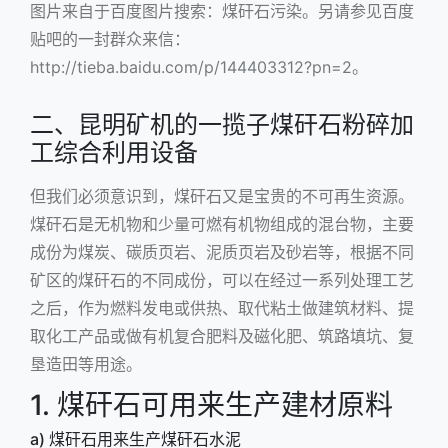
图片来自于百度图片搜索：
煤矸石污染
。另请参见百度
贴吧的一封群众来信：
http://tieba.baidu.com/p/144403312?pn=2
。
二、昆明矿机的一揽子煤矸石粉碎加
工综合利用设备
但我们必须意识到，煤矸石又是宝贵的不可再生资源。
煤矸石是无机物和少量可燃有机物组成的混台物，主要
成份为煤炭、碳质页岩、泥质页岩及砂岩等，根据不同
矿区的煤矸石的不同成份，可以在经过一系列处理工艺
之后，作为燃料发电或供热、取代粘土做建筑材料、提
取化工产品或做有机复合肥料及磁化肥、筑路填坑、复
垦造田等用途。
1. 煤矸石可用来生产建材原料
a) 煤矸石用来生产煤矸石水泥