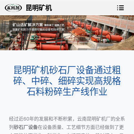
昆明矿机
上一张
下一
昆明矿机砂石厂设备通过粗
碎、中碎、细碎实现高规格
石料粉碎生产线作业
经过近60年的发展和不断积累，云南昆明矿机厂的全系
列
砂石厂设备
在设备质量、工艺细节方面已经做到了更