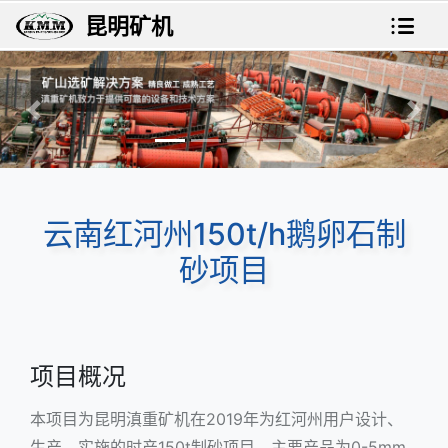
昆明矿机
上一张
下一
云南红河州150t/h鹅卵石制
砂项目
项目概况
本项目为昆明滇重矿机在2019年为红河州用户设计、
生产、实施的时产150t制砂项目，主要产品为0-5mm