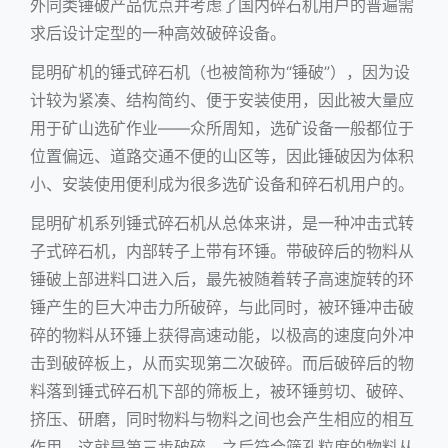
外同类锤破产品优点并考虑了国内碎石机用户的普遍需
求后设计定型的一种高效破碎设备。
昆明矿机的锤式碎石机（也被简称为“锤破”），因为设
计较为紧凑、结构简约、便于安装使用，因此被大量应
用于矿山选矿作业——众所周知，选矿设备一般都位于
位置偏远、道路交通不便的山区等，因此锤破因为体积
小、安装使用便利成为很多选矿设备和碎石机用户的。
昆明矿机系列锤式碎石机从总体来讲，是一种冲击式转
子式碎石机，内部转子上带有环锤。带破碎后的物料从
锤破上部进料口进入后，最先被随着转子高速旋转的环
锤产生的巨大冲击力所破碎，与此同时，被环锤冲击破
碎的物料从环锤上获得高速动能，以极高的速度向外冲
击到破碎板上，从而实现第二次破碎。而后破碎后的物
料落到锤式碎石机下部的筛板上，被环锤剪切、破碎、
挤压、研磨，同时物料与物料之间也会产生相应的相互
作用，这就是第三步破碎。之后符合筛孔粒度的物料从