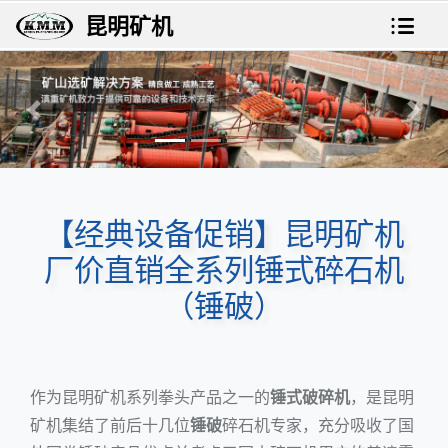
昆明矿机
上一张
下一
【经典设备促销】昆明矿机
厂价直销全系列锤式碎石机
（锤破）
作为昆明矿机系列拳头产品之一的
锤式破碎机
，是昆明
矿机集结了前后十几位
锤破
碎石机专家，充分吸收了国