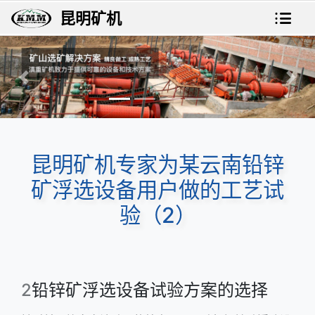
昆明矿机
上一张
下一
昆明矿机专家为某云南铅锌
矿浮选设备用户做的工艺试
验（2）
2
铅锌矿浮选设备试验方案的选择