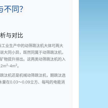
与不同？
析与对比
际工业生产中的
动筛跳汰机
大体可两大
说大同小异，既然同属于动筛跳汰机，
矿物提升排出。这两类动筛跳汰机的入
2
2
2m
-4m
。
跳汰机还是机械动筛跳汰机，期跳汰选
在0.03～0.09立方、每吨的电能消