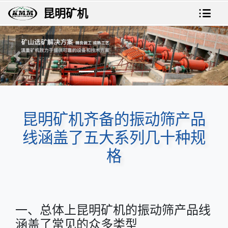
昆明矿机
上一张
下一
昆明矿机齐备的振动筛产品
线涵盖了五大系列几十种规
格
一、总体上昆明矿机的振动筛产品线
涵盖了常见的众多类型