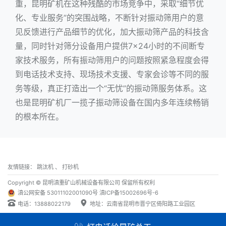
重，昆明矿机在这种残酷的市场竞争中，采取“细节优
化、专业服务”的突围战略，不断针对振动筛用户的意
见反馈进行产品细节的优化，加大振动筛产品的科技含
量，同时针对筛分设备用户提供7×24小时的不间断专
家技术服务，所有振动筛用户的问题按照紧急程度会得
到电话技术支持、现场技术支援、专家会诊等不同的服
务等级，真正打造出一个“无忧”的振动筛服务体系。这
也是昆明矿机厂一揽子振动筛设备在国内多年连续畅销
的根本所在。
友情链接：
跳汰机
、
打砂机
Copyright © 昆明滇重矿山机械设备有限公司 保留所有权利
滇公网安备 53011102001090号
滇ICP备15002696号-6
电话：13888022179
地址：云南省昆明市晋宁区倚阳路工业园区