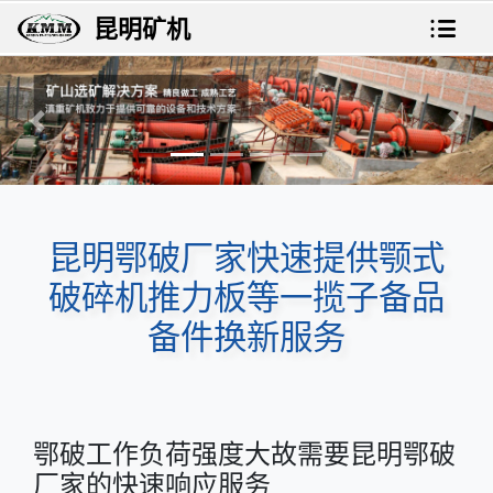
昆明矿机
上一张
下一
昆明鄂破厂家快速提供颚式
破碎机推力板等一揽子备品
备件换新服务
鄂破工作负荷强度大故需要昆明鄂破
厂家的快速响应服务