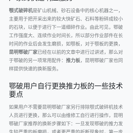
颚式破碎机
是矿山机械、砂石设备中的核心机器之一，
主要用于把开采出来的较大快矿石、石料等粉碎成较小
的石块，以便于进行下一道细碎作业。由此可见，鄂破
工作强度大、连续作业时间长，所以部分作业部件在长
时间的作业后会发生磨损，如颚板，对于颚板的更换，
昆明鄂破厂家
已经在以前的文章中进行过讲述，那么对
于鄂破的另一项常用配件：
推力板
，昆明鄂破厂家也同
样提供快速的换新服务。
鄂破用户自行更换推力板的一些技术
要点
如果用户不需要昆明鄂破厂家另行排除
颚式破碎机
技术
人员进行更换，那么可以由维修工自行进行操作，昆明
鄂破厂家推荐的换新步骤如下：一旦发现鄂破的推力发
生较严重的板磨损，或者更严重的折断现象时，第一步