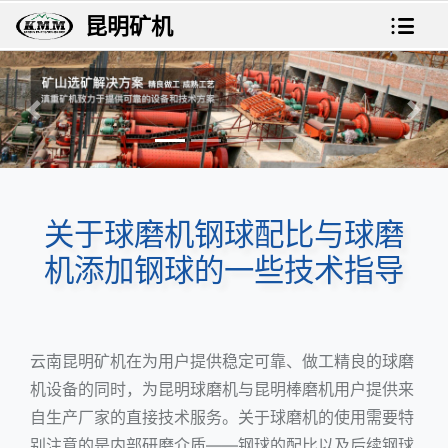
昆明矿机
上一张
下一
关于球磨机钢球配比与球磨
机添加钢球的一些技术指导
云南昆明矿机在为用户提供稳定可靠、做工精良的
球磨
机
设备的同时，为昆明球磨机与昆明棒磨机用户提供来
自生产厂家的直接技术服务。关于球磨机的使用需要特
别注意的是内部研磨介质——钢球的配比以及后续钢球