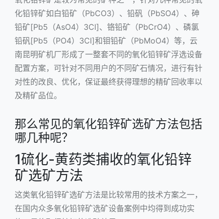
化铅锌矿如白铅矿（PbCO3）、铅矾（PbSO4）、砷
铅矿[Pb5（AsO4）3Cl]、铬铅矿（PbCrO4）、磷氯
铅矾[Pb5（PO4）3Cl]和钼铅矿（PbMoO4）等，云
南昆明矿机厂形成了一整套不同的氧化铅锌矿浮选设备
配置方案，可针对不同用户的不同矿石情况，进行有针
对性的改良、优化，保证最终获得理想的精矿回收率以
及精矿品位。
那么常见的氧化铅锌矿选矿方法包括
哪几种呢？
1硫化-黄药类捕收的氧化铅锌
矿选矿方法
这类氧化铅锌矿选矿方法是比较常用的技术方案之一，
在国内众多氧化
铅锌矿选矿设备
案例中均得到成功实