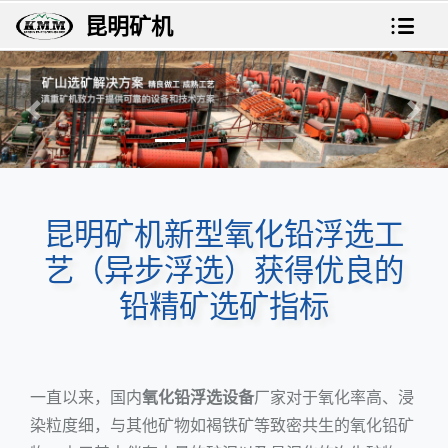
昆明矿机
上一张
下一
昆明矿机新型氧化铅浮选工
艺（异步浮选）获得优良的
铅精矿选矿指标
一直以来，国内
氧化铅浮选设备
厂家对于氧化率高、浸
染粒度细，与其他矿物如褐铁矿等致密共生的氧化铅矿