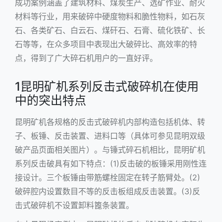
成功案例涵盖了建筑材料、煤炭生产、选矿作业、耐火
材料等行业，用来破碎中硬度物料和脆性物料，如石灰
石、各类矿石、白云石、煤矸石、石膏、硫化铁矿、长
石等等，在众多项目中表现出大破碎比、高效率的特
点，得到了广大碎石机用户的一直好评。
1昆明矿机系列反击式破碎机在使用
中的突出特点
昆明矿机各规格的
反击式破碎机
内部构造包括机体、转
子、板锤、反击装置、进料口等（具体可参见昆明双级
破产品页面相关图片）。与锤式碎石机相比，昆明矿机
系列反击破具有如下特点：(1)反击破的板锤采用刚性连
接设计。三个板锤由带筋螺栓固定在转子筋臂处。(2)
破碎腔内设置数目不等的反击板组成反击装置。(3)反
击式破碎机不设置卸料篦条装置。