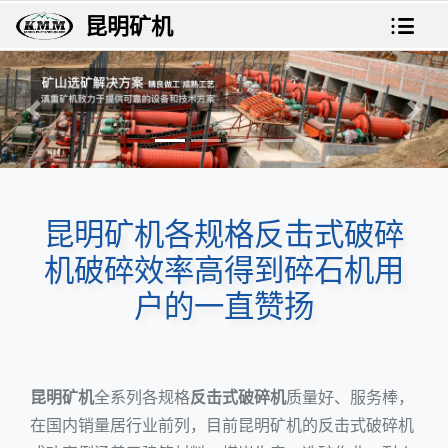
昆明矿机
上一张
下一
昆明矿机各规格反击式破碎
机破碎效率高得到碎石机用
户的一直赞扬
昆明矿机
全系列各规格
反击式破碎机
质量好、服务棒，
在国内销量居行业前列，目前昆明矿机的
反击式破碎机