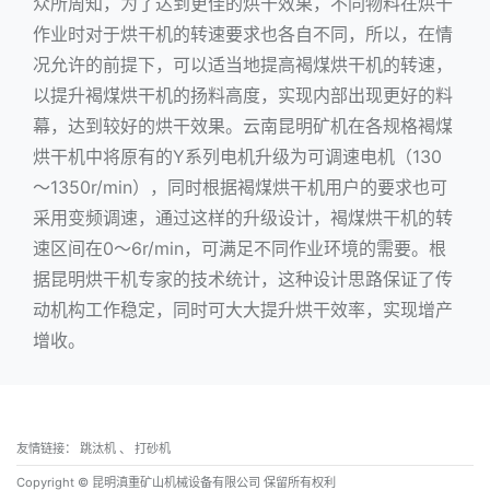
众所周知，为了达到更佳的烘干效果，不同物料在烘干
作业时对于烘干机的转速要求也各自不同，所以，在情
况允许的前提下，可以适当地提高褐煤烘干机的转速，
以提升褐煤烘干机的扬料高度，实现内部出现更好的料
幕，达到较好的烘干效果。云南昆明矿机在各规格褐煤
烘干机中将原有的Y系列电机升级为可调速电机（130
～1350r/min），同时根据褐煤烘干机用户的要求也可
采用变频调速，通过这样的升级设计，褐煤烘干机的转
速区间在0～6r/min，可满足不同作业环境的需要。根
据
昆明烘干机
专家的技术统计，这种设计思路保证了传
动机构工作稳定，同时可大大提升烘干效率，实现增产
增收。
友情链接：
跳汰机
、
打砂机
Copyright © 昆明滇重矿山机械设备有限公司 保留所有权利