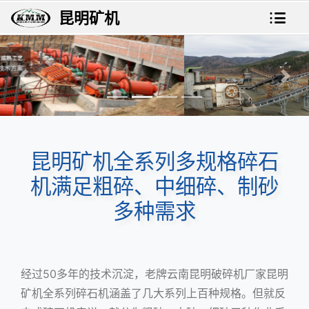
昆明矿机
上一张
下一
昆明矿机全系列多规格碎石
机满足粗碎、中细碎、制砂
多种需求
经过50多年的技术沉淀，老牌云南
昆明破碎机
厂家昆明
矿机全系列碎石机涵盖了几大系列上百种规格。但就反