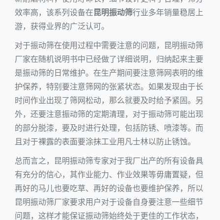
效率高，该系列设备在
昆明振动筛
行业多年销量稳居上
游，获得业界的广泛认可。
对于振动筛在使用过程中需要注意的问题，昆明振动筛
厂家在随机说明书中已经做了详细说明，归纳起来主要
是振动筛的日常维护。在生产期间要注意筛网表明的维
护保养，特别要注意筛网的张紧状态。如果发现由于长
时间作业出现了筛网松动，那么就要及时给予紧固。另
外，还要注意振动筛的定期清理，对于振动筛可能出现
的部分脱漆，要及时进行处理，包括防锈、喷漆等。而
且对于裸露的表面要涂抹工业用凡士林以防止锈蚀。
总而言之，昆明振动筛专家对于我厂出产的所有设备具
有充分的信心，其作业能力、作业效果等毋庸置疑，但
再好的马儿也要吃草、再好的设备也要维护保养，所以
昆明振动筛厂家要求用户对于设备自身要注意一些细节
问题，这样才能保证振动筛始终处于更佳的工作状态，