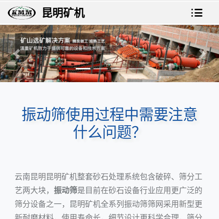
昆明矿机
上一张
下一
振动筛使用过程中需要注意
什么问题？
云南昆明
昆明矿机
整套砂石处理系统包含破碎、筛分工
艺两大块，
振动筛
是目前在砂石设备行业应用更广泛的
筛分设备之一，昆明矿机全系列振动筛筛网采用新型更
新耐磨材料，使用寿命长，细节设计更科学合理，筛分