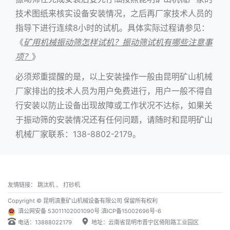
技术图纸来核实设备安装情况，之后再厂家技术人员的
指导下进行连续8小时的试机。具体实际过程请参见：
《
矿用机械振动筛怎样试机？振动筛试机有哪些注意事
项？
》
必须郑重提醒的是，以上安装操作一般由昆明矿山机械
厂家排出的技术人员为用户免费进行，用户一般不得自
行安装以防止设备出现故障或工作状况不达标，如果关
于振动筛的安装情况还有任何问题，请随时和昆明矿山
机械厂家联系：138-8802-2179。
友情链接：
跳汰机
、
打砂机
Copyright © 昆明滇重矿山机械设备有限公司 保留所有权利
滇公网安备 53011102001090号
滇ICP备15002696号-6
电话：13888022179
地址：云南省昆明市晋宁区倚阳路工业园区