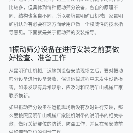
比较多，但具体到每种振动筛分设备，各自的原理不
同、结构也各自不同，所以老牌昆明矿山机械厂家昆明
矿机认为有必要在这方面给用户做一个权威性的技术指
导意见。下面就是关于振动筛的安装指导。
1振动筛分设备在进行安装之前要做
好检查、准备工作
从昆明矿山机械厂运输到设备安装现场之后，要对振动
筛分设备进行设备验收，保证运输过程中未发生设备损
害，如果发现有异常现象，应及时和昆明矿山机械厂家
联系换新。
如果振动筛分设备在运抵现场后没有及时进行安装，那
么要按照昆明矿山机械厂家随机附带的说明书的相关条
款，做好关键部位的防锈、防盗工作，并且在预安装前
做好传动部位的润滑工作。