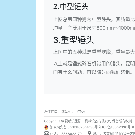
2.中型锤头
上图总第四种则为中型锤头，其质量比
冲量，主要用于尺寸800mm～100
3.重型锤头
上图中的五种就是重型吹脱，重量最大
以上就是锤式碎石机常用的锤头，
昆明
面有什么问题，可以随时向我们咨询。
友情链接：
跳汰机
、
打砂机
Copyright © 昆明滇重矿山机械设备有限公司 保留所有权利
滇公网安备 53011102001090号
滇ICP备15002696号-6
电话：13888022179
地址：云南省昆明市晋宁区