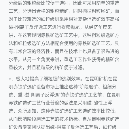
分级后的粗粒级比较便于选别，因此可采用简单的重选
工艺，分选出合格的粗粒精矿，同时抛掉粗粒尾矿；而
对于比较难选的细粒级则采用相对复杂但选矿效率高强
磁-阴离子反浮选工艺进行提精抛尾。从经济角度来
讲，在这套昆明赤铁矿选矿工艺中，这种粗粒级选矿方
法和细粒级选矿方法相配合使用的赤铁矿选矿工艺，具
有非常合理的经济性，而且在技术上也具备了很先进的
水平。从另一个角度来讲，重选工艺作业获得的精矿含
量较大，并且粗粒级的精矿便于过滤。
c．极大地提高了细粒级的选别效率。在昆明矿机在昆
明赤铁矿选矿设备市场上推出这种“阶段磨矿、粗细分
选、重-磁-阴离子反浮选”的赤铁矿选矿工艺前，在昆明
赤铁矿选矿工艺行业普遍的做法是采用磁-酸性正浮
选，众所周知，这种赤铁矿选矿工艺选矿效率比较低，
从而影响阶段磨选工艺的技术指标。自从昆明赤铁矿选
矿设备专家团队提出磁-阴离子反浮选工艺后，细粒级