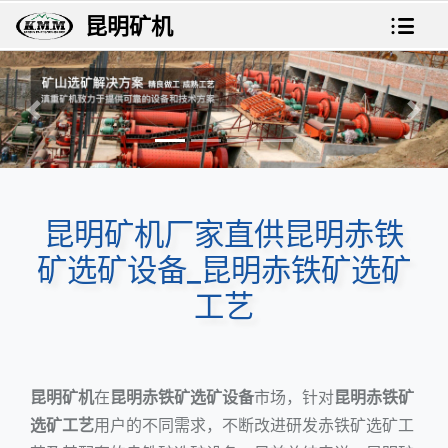
昆明矿机
上一张
下一
昆明矿机厂家直供昆明赤铁
矿选矿设备_昆明赤铁矿选矿
工艺
昆明矿机
在
昆明赤铁矿选矿设备
市场，针对
昆明赤铁矿
选矿工艺
用户的不同需求，不断改进研发赤铁矿选矿工