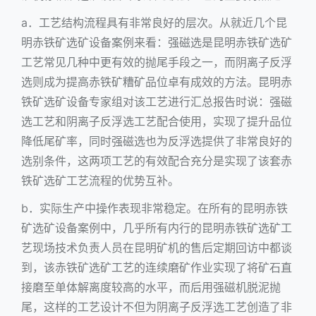
a．工艺结构流程具有非常良好的层次。从就近几个昆
明赤铁矿选矿设备案例来看：强磁选是昆明赤铁矿选矿
工艺常见几种中更有效的抛尾手段之一，而阴离子反浮
选则成为提高赤铁矿糟矿品位卓有成效的方法。昆明赤
铁矿选矿设备专家组对该工艺进行汇总报告时说：强磁
选工艺和阴离子反浮选工艺配合使用，实现了提升品位
降低尾矿率，同时强磁选也为反浮选提供了非常良好的
选别条件，这两项工艺的有效配合充分是实现了该套赤
铁矿选矿工艺流程的优势互补。
b．实际生产中操作表现非常稳定。在所有的
昆明赤铁
矿选矿设备
案例中，几乎所有内行的昆明赤铁矿选矿工
艺现场技术负责人员在昆明矿机的售后定期回访中都谈
到，该赤铁矿选矿工艺的连续磨矿作业实现了将矿石直
接磨至单体解离度较高的水平，而后用强磁机脱泥抛
尾，这样的工艺设计不但为阴离子反浮选工艺创造了非